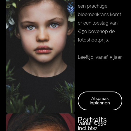
een prachtige
bloemenkrans komt
er een toeslag van
€50 bovenop de
fotoshootprijs.
Leeftijd: vanaf 5 jaar
Afspraak
inplannen
Portraits
Vanaf €550
incl.btw