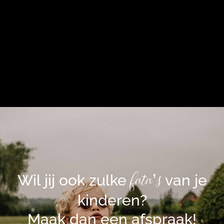
foto’s
Wil jij ook zulke
van je
kinderen?
Maak dan een afspraak!