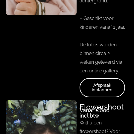
achtergrond.
– Geschikt voor
kinderen vanaf 1 jaar.
De foto’s worden
binnen circa 2
weken geleverd via
een online gallery.
Afspraak
inplannen
Flowershoot
Vanaf €600
incl.btw
Wilt u een
flowershoot? Voor