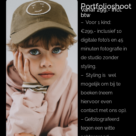
Portfolioshoot
Vanaf 299,- incl.
btw
– Voor 1 kind:
€299,- inclusief 10
digitale foto’s en 45
minuten fotografie in
de studio zonder
styling.
– Styling is wel
mogelijk om bij te
boeken (neem
hiervoor even
contact met ons op).
– Gefotografeerd
tegen een witte