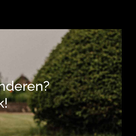
inderen?
k!