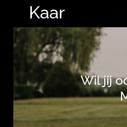
Kaar
Wil jij 
M