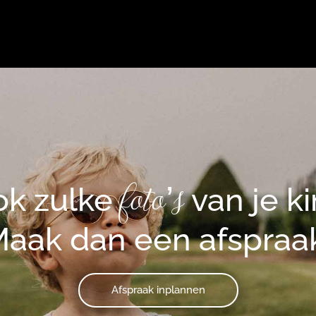
foto’s
ook zulke
van je k
aak dan een afspraa
Afspraak inplannen