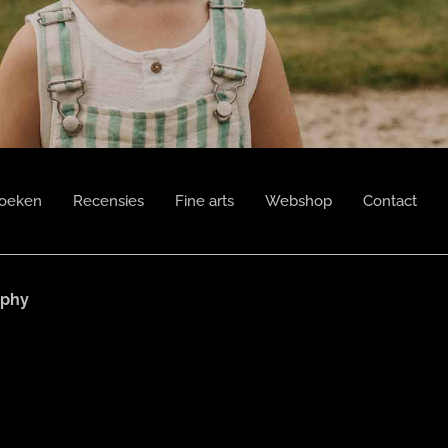
boeken
Recensies
Fine arts
Webshop
Contact
aphy