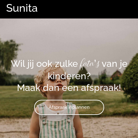
Sunita
foto’s
Wil jij ook zulke
van je
kinderen?
Maak dan een afspraak!
Afspraak inplannen