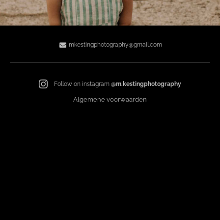
mkestingphotography@gmail.com
Follow on instagram
@m.kestingphotography
Algemene voorwaarden